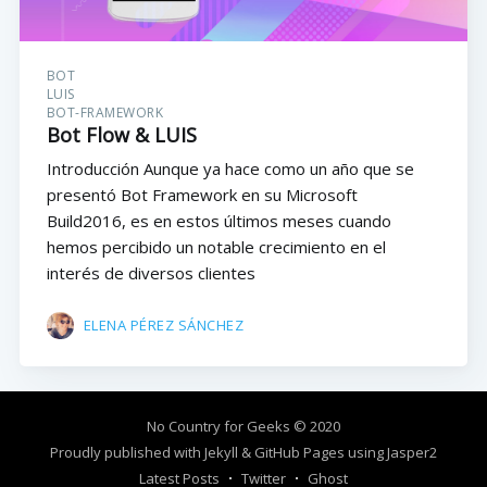
BOT
LUIS
BOT-FRAMEWORK
Bot Flow & LUIS
Introducción Aunque ya hace como un año que se
presentó Bot Framework en su Microsoft
Build2016, es en estos últimos meses cuando
hemos percibido un notable crecimiento en el
interés de diversos clientes
ELENA PÉREZ SÁNCHEZ
No Country for Geeks
© 2020
Proudly published with
Jekyll
&
GitHub Pages
using
Jasper2
Latest Posts
Twitter
Ghost