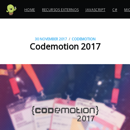
HOME
RECURSOS EXTERNOS
JAVASCRIPT
C#
MI
/
30 NOVEMBER 2017
CODEMOTION
Codemotion 2017