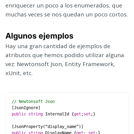
enriquecer un poco a los enumerados, que
muchas veces se nos quedan un poco cortos.
Algunos ejemplos
Hay una gran cantidad de ejemplos de
atributos que hemos podido utilizar alguna
vez: Newtonsoft Json, Entity Framework,
xUnit, etc.
// Newtonsoft Json
[
JsonIgnore
]
public
string
InternalId
{
get
;
set
;}
[
JsonProperty
(
“
display_name
”
)
]
public
string
DisplayName
{
get
;
set
;}