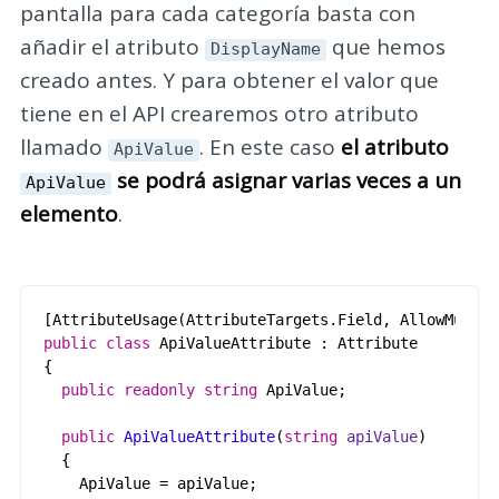
pantalla para cada categoría basta con
añadir el atributo
que hemos
DisplayName
creado antes. Y para obtener el valor que
tiene en el API crearemos otro atributo
llamado
. En este caso
el atributo
ApiValue
se podrá asignar varias veces a un
ApiValue
elemento
.
[
AttributeUsage
(
AttributeTargets
.
Field
,
AllowMultip
public
class
ApiValueAttribute
:
Attribute
{
public
readonly
string
ApiValue
;
public
ApiValueAttribute
(
string
apiValue
)
{
ApiValue
=
apiValue
;