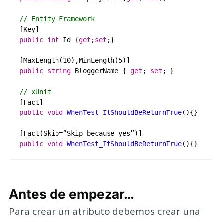
// Entity Framework
[
Key
]
public
int
Id
{
get
;
set
;}
[
MaxLength
(
10
),
MinLength
(
5
)
]
public
string
BloggerName
{
get
;
set
;
}
// xUnit
[
Fact
]
public
void
WhenTest_ItShouldBeReturnTrue
(
)
{}
[
Fact
(
Skip
=
”
Skip
because
yes
”
)
]
public
void
WhenTest_ItShouldBeReturnTrue
(
)
{}
Antes de empezar…
Para crear un atributo debemos crear una