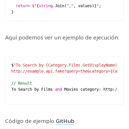
return
$"
{
string
.
Join
(
","
,
values
)}
"
;
}
Aquí podemos ver un ejemplo de ejecución:
$
"To Search by 
{
Category
.
Films
.
GetDisplayName
()}
http
:
//example.api.fake?query=the&category={Categor
// Result
To
Search
by
Films
and
Movies
category
:
http
:
//exam
Código de ejemplo
GitHub