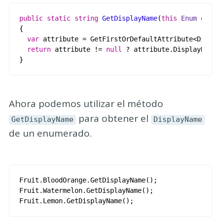
public
static
string
GetDisplayName
(
this
Enum
enumV
{
var
attribute
=
GetFirstOrDefaultAttribute
<
Displa
return
attribute
!=
null
?
attribute
.
DisplayName
}
Ahora podemos utilizar el método
para obtener el
GetDisplayName
DisplayName
de un enumerado.
Fruit
.
BloodOrange
.
GetDisplayName
();
Fruit
.
Watermelon
.
GetDisplayName
();
Fruit
.
Lemon
.
GetDisplayName
();