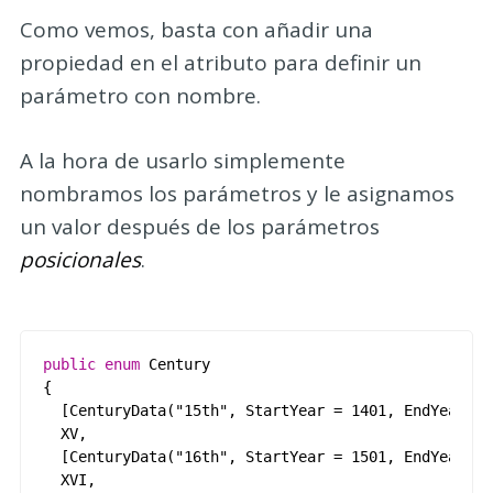
Como vemos, basta con añadir una
propiedad en el atributo para definir un
parámetro con nombre.
A la hora de usarlo simplemente
nombramos los parámetros y le asignamos
un valor después de los parámetros
posicionales
.
public
enum
Century
{
[
CenturyData
(
"15th"
,
StartYear
=
1401
,
EndYear
=
XV
,
[
CenturyData
(
"16th"
,
StartYear
=
1501
,
EndYear
=
XVI
,