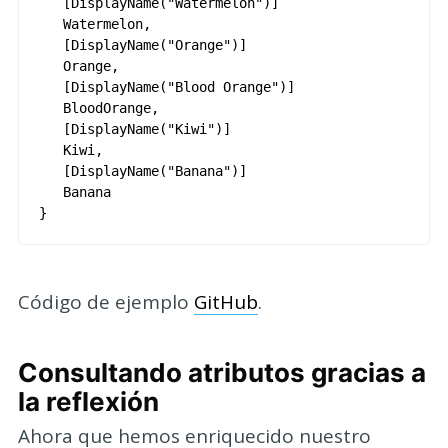
[
DisplayName
(
"Watermelon"
)
]
Watermelon
,
[
DisplayName
(
"Orange"
)
]
Orange
,
[
DisplayName
(
"Blood Orange"
)
]
BloodOrange
,
[
DisplayName
(
"Kiwi"
)
]
Kiwi
,
[
DisplayName
(
"Banana"
)
]
Banana
}
Código de ejemplo
GitHub
.
Consultando atributos gracias a
la reflexión
Ahora que hemos enriquecido nuestro