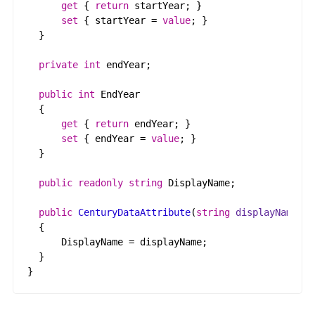
get
{
return
startYear
;
}
set
{
startYear
=
value
;
}
}
private
int
endYear
;
public
int
EndYear
{
get
{
return
endYear
;
}
set
{
endYear
=
value
;
}
}
public
readonly
string
DisplayName
;
public
CenturyDataAttribute
(
string
displayName
)
{
DisplayName
=
displayName
;
}
}