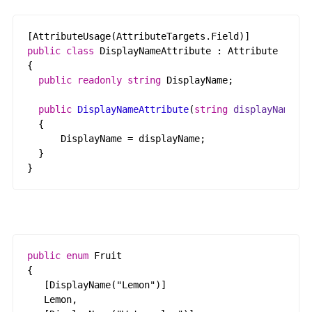
[
AttributeUsage
(
AttributeTargets
.
Field
)
]
public
class
DisplayNameAttribute
:
Attribute
{
public
readonly
string
DisplayName
;
public
DisplayNameAttribute
(
string
displayName
)
{
DisplayName
=
displayName
;
}
}
public
enum
Fruit
{
[
DisplayName
(
"Lemon"
)
]
Lemon
,