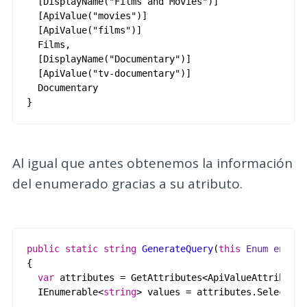
[
DisplayName
(
"Films and Movies"
)
]
[
ApiValue
(
"movies"
)
]
[
ApiValue
(
"films"
)
]
Films
,
[
DisplayName
(
"Documentary"
)
]
[
ApiValue
(
"tv-documentary"
)
]
Documentary
}
Al igual que antes obtenemos la información
del enumerado gracias a su atributo.
public
static
string
GenerateQuery
(
this
Enum
enumVa
{
var
attributes
=
GetAttributes
<
ApiValueAttribute
>
IEnumerable
<
string
>
values
=
attributes
.
Select
(
at