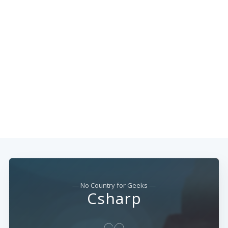
— No Country for Geeks —
Csharp