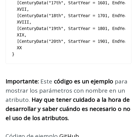
[
CenturyData
(
"17th"
,
StartYear
=
1601
,
EndYear
=
XVII
,
[
CenturyData
(
"18th"
,
StartYear
=
1701
,
EndYear
=
XVIII
,
[
CenturyData
(
"19th"
,
StartYear
=
1801
,
EndYear
=
XIX
,
[
CenturyData
(
"20th"
,
StartYear
=
1901
,
EndYear
=
XX
}
Importante:
Este
código es un ejemplo
para
mostrar los parámetros con nombre en un
atributo.
Hay que tener cuidado a la hora de
desarrollar y saber cuándo es necesario o no
el uso de los atributos.
Código de ejemplo
GitHub
.