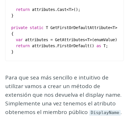
return
attributes
.
Cast
<
T
>();
}
private
static
T
GetFirstOrDefaultAttribute
<
T
>(
Enum
{
var
attributes
=
GetAttributes
<
T
>(
enumValue
);
return
attributes
.
FirstOrDefault
()
as
T
;
}
Para que sea más sencillo e intuitivo de
utilizar vamos a crear un método de
extensión que nos devuelva el display name.
Simplemente una vez tenemos el atributo
obtenemos el miembro público
.
DisplayName