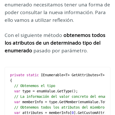
enumerado necesitamos tener una forma de
poder consultar la nueva información. Para
ello vamos a utilizar reflexión.
Con el siguiente método
obtenemos todos
los atributos de un determinado tipo del
enumerado
pasado por parámetro.
private
static
IEnumerable
<
T
>
GetAttributes
<
T
>(
Enum
{
// Obtenemos el tipo
var
type
=
enumValue
.
GetType
();
// La información del valor concreto del enumerad
var
memberInfo
=
type
.
GetMember
(
enumValue
.
ToStrin
// Obtenemos todos los atributos del miembro
var
attributes
=
memberInfo
[
0
].
GetCustomAttribute